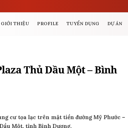
GIỚI THIỆU
PROFILE
TUYỂN DỤNG
DỰ ÁN
laza Thủ Dầu Một – Bình
ng cư tọa lạc trên mặt tiền đường Mỹ Phước –
Dầu Một, tỉnh Bình Dương.