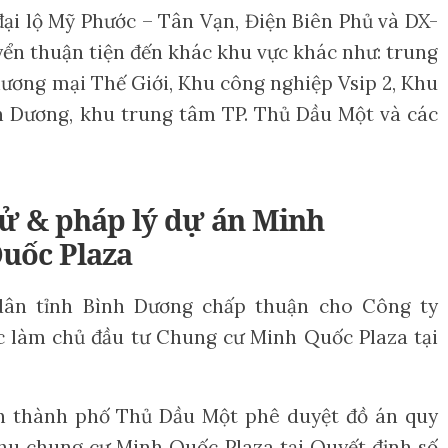
 đại lộ Mỹ Phước – Tân Vạn, Điện Biên Phủ và DX-
uyển thuận tiện đến khác khu vực khác như: trung
ương mại Thế Giới, Khu công nghiệp Vsip 2, Khu
h Dương, khu trung tâm TP. Thủ Dầu Một và các
sử & pháp lý dự án Minh
uốc Plaza
ân tỉnh Bình Dương chấp thuận cho Công ty
 làm chủ đầu tư Chung cư Minh Quốc Plaza tại
 thành phố Thủ Dầu Một phê duyệt đồ án quy
hu chung cư Minh Quốc Plaza tại Quyết định số