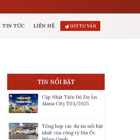
TIN TỨC
LIÊN HỆ
GỬI TƯ VẤN
TIN NỔI BẬT
Cập Nhật Tiến Độ Dự Án
Alana City T03/2025
Tổng hợp các dự án nổi bật
nhất của công ty Địa Ốc
Hồng Oanh