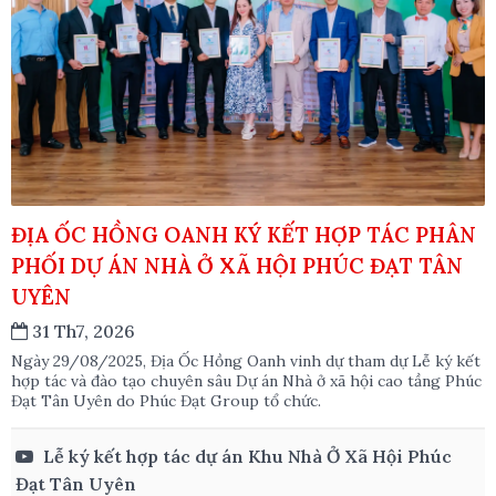
ĐỊA ỐC HỒNG OANH KÝ KẾT HỢP TÁC PHÂN
PHỐI DỰ ÁN NHÀ Ở XÃ HỘI PHÚC ĐẠT TÂN
UYÊN
31 Th7, 2026
Ngày 29/08/2025, Địa Ốc Hồng Oanh vinh dự tham dự Lễ ký kết 
hợp tác và đào tạo chuyên sâu Dự án Nhà ở xã hội cao tầng Phúc 
Đạt Tân Uyên do Phúc Đạt Group tổ chức. 
Lễ ký kết hợp tác dự án Khu Nhà Ở Xã Hội Phúc
Đạt Tân Uyên