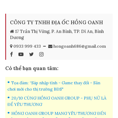
CÔNG TY TNHH ĐỊA ỐC HỒNG OANH
17 Trần Thị Vững, P. An Bình, TP. Dĩ An, Bình
Dương
0933 999 433
━
hongoanh686@gmail.com
Có thể bạn quan tâm:
Tọa đàm: “Sáp nhập tỉnh - Game thay đổi - Sân
chơi mới cho thị trường BĐS"
20/10 CÙNG HỒNG OANH GROUP - PHỤ NỮ LÀ
ĐỂ YÊU THƯƠNG
HỒNG OANH GROUP MANG YÊU THƯƠNG ĐẾN