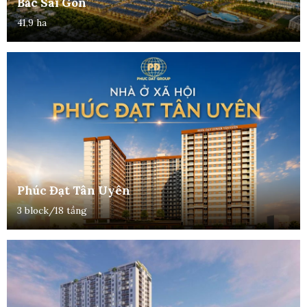
Bắc Sài Gòn
41,9 ha
Phúc Đạt Tân Uyên
3 block/18 tầng