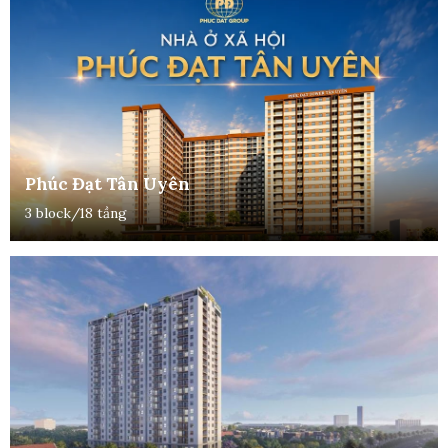
Phúc Đạt Tân Uyên
3 block/18 tầng