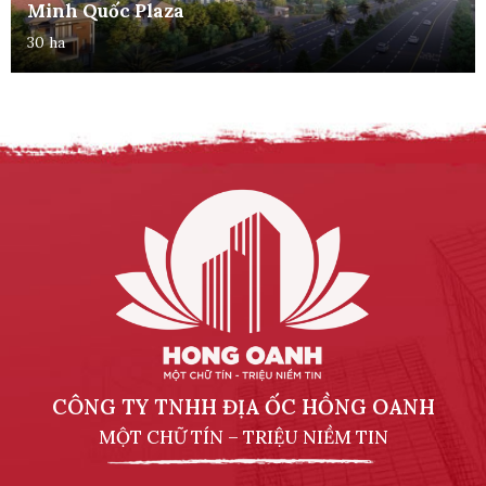
Minh Quốc Plaza
30 ha
CÔNG TY TNHH ĐỊA ỐC HỒNG OANH
MỘT CHỮ TÍN – TRIỆU NIỀM TIN