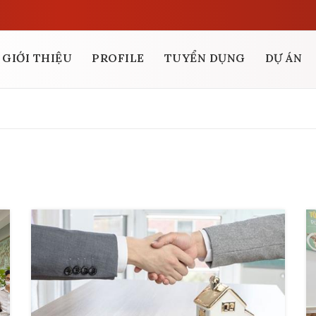
GIỚI THIỆU
PROFILE
TUYỂN DỤNG
DỰ ÁN