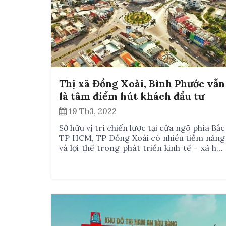
Thị xã Đồng Xoài, Bình Phước vẫn
là tâm điểm hút khách đầu tư
BĐS
19 Th3, 2022
Sở hữu vị trí chiến lược tại cửa ngõ phía Bắc
TP HCM, TP Đồng Xoài có nhiều tiềm năng
và lợi thế trong phát triển kinh tế - xã hội.
Địa phương có các tuyến giao thông huyết
mạch kết nối với TP HCM, Tây Nguyên, các
tỉnh Đông Nam Bộ và cả Campuchia như
tuyến đường ĐT.741, ĐT.753.