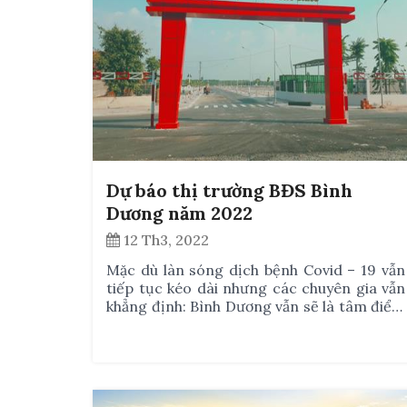
Dự báo thị trường BĐS Bình
Dương năm 2022
12 Th3, 2022
Mặc dù làn sóng dịch bệnh Covid – 19 vẫn
tiếp tục kéo dài nhưng các chuyên gia vẫn
khẳng định: Bình Dương vẫn sẽ là tâm điểm
đầu tư Bất động sản ở khu vực Đông Nam
Bộ. Những khu vực bất động sản tại Bình
Dương được quan tâm nhiều nhất là Thành
phố Dĩ An, Thị xã Tân Uyên, Thị xã Bến Cát,
Bàu Bàng. Đáng chú ý là sự nổi lên của thị