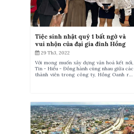
Tiệc sinh nhật quý 1 bất ngờ và
vui nhộn của đại gia đình Hồng
Oanh
29 Th3, 2022
Với mong muốn xây dựng văn hoá kết nối,
Tin - Hiểu - Đồng hành cùng nhau giữa các
thành viên trong công ty, Hồng Oanh rất
chú trọng vào việc tổ chức những hoạt
động định kỳ để tạo môi trường cho nhân
viên gặp gỡ, giao lưu thường xuyên.