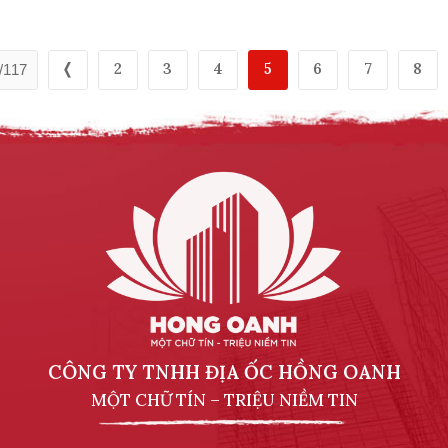
toán nhu cầu lưu trú cao cấp của dân cư tại
Khu công nghiệp Bàu Bàng.
❬
2
3
4
5
6
7
8
/117
CÔNG TY TNHH ĐỊA ỐC HỒNG OANH
MỘT CHỮ TÍN – TRIỆU NIỀM TIN