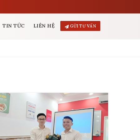
TIN TỨC
LIÊN HỆ
GỬI TƯ VẤN