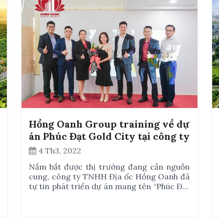
Long An.
Hồng Oanh Group training về dự
án Phúc Đạt Gold City tại công ty
cổ phần đầu tư BĐS SHR-Land
4 Th3, 2022
Nắm bắt được thị trường đang cần nguồn
cung, công ty TNHH Địa ốc Hồng Oanh đã
tự tin phát triển dự án mang tên “Phúc Đạt
Gold City”, đây là dự án được sinh ra để đáp
ứng hiệu quả lợi nhuận đầu tư mà nhiều
người mong đợi và cũng là lời giải cho bài