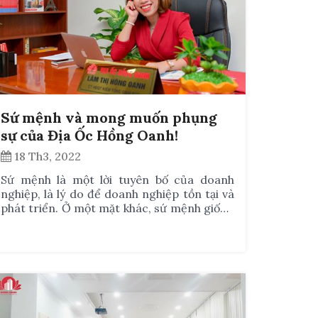
Sứ mệnh và mong muốn phụng
sự của Địa Ốc Hồng Oanh!
18 Th3, 2022
Sứ mệnh là một lời tuyên bố của doanh
nghiệp, là lý do để doanh nghiệp tồn tại và
phát triển. Ở một mặt khác, sứ mệnh giống
như một bản tuyên ngôn thể hiện những lợi
ích và giá trị mà công ty cam kết mang
đến cho khách hàng, đối tác và nhân viên
của mình.