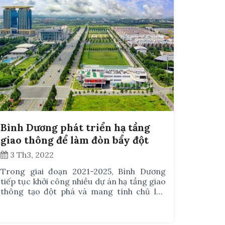
Bình Dương phát triển hạ tầng
giao thông để làm đòn bẩy đột
phá năm 2022
3 Th3, 2022
Trong giai đoạn 2021-2025, Bình Dương
tiếp tục khởi công nhiều dự án hạ tầng giao
thông tạo đột phá và mang tính chủ lực
như: đường bộ, cao tốc, cầu vượt, hầm chui
nội tỉnh cũng như liên tỉnh.