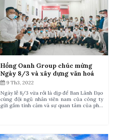
Hồng Oanh Group chúc mừng
Ngày 8/3 và xây dựng văn hoá
kết nối tại công ty.
9 Th3, 2022
Ngày lễ 8/3 vừa rồi là dịp để Ban Lãnh Đạo
cùng đội ngũ nhân viên nam của công ty
gửi gắm tình cảm và sự quan tâm của phái
mạnh đến chị em phụ nữ.