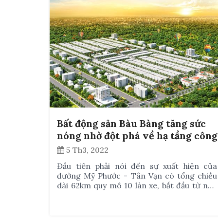
trường Bất động sản Bàu Bàng – và khu vực
Thành phố Mới Bình Dương
Bất động sản Bàu Bàng tăng sức
nóng nhờ đột phá về hạ tầng công
nghiệp
5 Th3, 2022
Đầu tiên phải nói đến sự xuất hiện của
đường Mỹ Phước - Tân Vạn có tổng chiều
dài 62km quy mô 10 làn xe, bắt đầu từ ngã
ba Tân Vạn (quốc lộ 1, TP. Dĩ An) đến nút
giao quốc lộ 13, trung tâm hành chính
huyện Bàu Bàng.