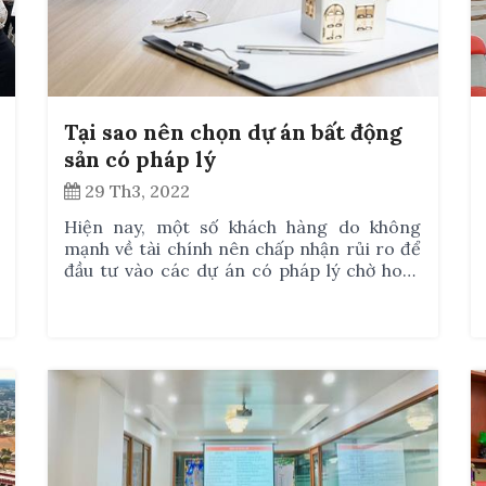
Tại sao nên chọn dự án bất động
sản có pháp lý
29 Th3, 2022
Hiện nay, một số khách hàng do không
mạnh về tài chính nên chấp nhận rủi ro để
đầu tư vào các dự án có pháp lý chờ hoặc
pháp lý chưa rõ ràng. Chính điều này đã
khiến cho một số khách hàng rơi vào tình
trạng chôn vốn rất lâu, đặc biệt là những
khách hàng phải sử dụng đòn bẩy tài chính.