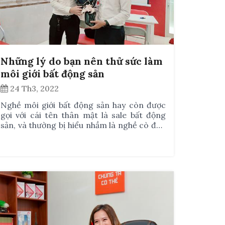
Những lý do bạn nên thử sức làm
môi giới bất động sản
24 Th3, 2022
Nghề môi giới bất động sản hay còn được
gọi với cái tên thân mật là sale bất động
sản, và thường bị hiểu nhầm là nghề cò đất.
Vì cái nhìn phiến diện đó mà nghề môi giới
bất động sản không được nhiều bạn trẻ lựa
chọn như IT, ngân hàng, bác sĩ, kỹ sư,...