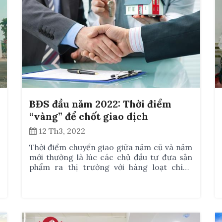
BĐS đầu năm 2022: Thời điểm
“vàng” để chốt giao dịch
12 Th3, 2022
Thời điểm chuyển giao giữa năm cũ và năm
mới thường là lúc các chủ đầu tư đưa sản
phẩm ra thị trường với hàng loạt chính
sách khuyến mãi cho khách hàng nhằm kích
cầu sức mua. Tại Bình Dương, trong quý
I/2022, phần lớn các chủ đầu tư đã rục rịch
bung sản phẩm, nhất là các tỉnh lân cận
TPHCM như: Đồng Nai, Bình Dương và